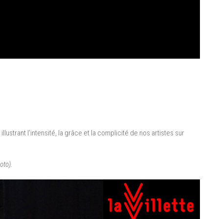
strant l’intensité, la grâce et la complicité de nos artistes sur
oto).