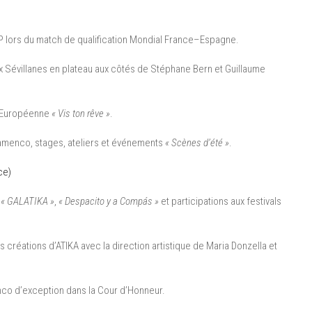
IP lors du match de qualification Mondial France–Espagne.
aux Sévillanes en plateau aux côtés de Stéphane Bern et Guillaume
le Européenne
« Vis ton rêve »
.
lamenco, stages, ateliers et événements
« Scènes d’été »
.
ce)
,
« GALATIKA »
,
« Despacito y a Compás »
et participations aux festivals
réations d’ATIKA avec la direction artistique de Maria Donzella et
co d’exception dans la Cour d’Honneur.