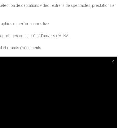
 sélection de captations vidéo : extraits de spectacles, prestations en
aphies et performances live.
reportages consacrés à l’univers d’ATIKA.
val et grands événements.