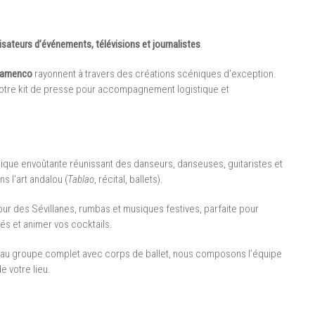
sateurs d’événements, télévisions et journalistes
.
lamenco
rayonnent à travers des créations scéniques d’exception.
 notre kit de presse pour accompagnement logistique et
ique envoûtante réunissant des danseurs, danseuses, guitaristes et
 l’art andalou (
Tablao
, récital, ballets).
ur des Sévillanes, rumbas et musiques festives, parfaite pour
tés et animer vos cocktails.
t) au groupe complet avec corps de ballet, nous composons l’équipe
e votre lieu.