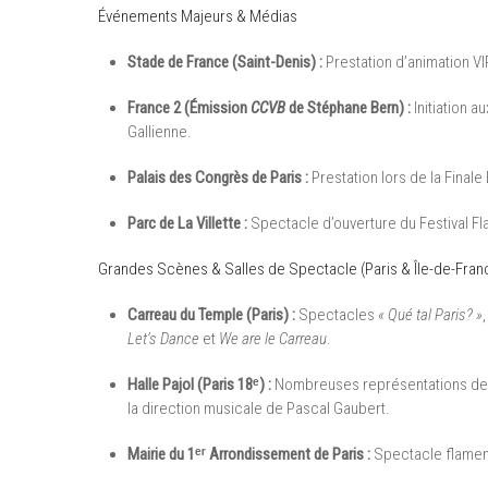
Événements Majeurs & Médias
Stade de France (Saint-Denis) :
Prestation d’animation V
France 2 (Émission
CCVB
de Stéphane Bern) :
Initiation 
Gallienne.
Palais des Congrès de Paris :
Prestation lors de la Fina
Parc de La Villette :
Spectacle d’ouverture du Festival F
Grandes Scènes & Salles de Spectacle (Paris & Île-de-Fran
Carreau du Temple (Paris) :
Spectacles
« Qué tal Paris? »
Let’s Dance
et
We are le Carreau
.
Halle Pajol (Paris 18ᵉ) :
Nombreuses représentations des c
la direction musicale de Pascal Gaubert.
Mairie du 1ᵉʳ Arrondissement de Paris :
Spectacle flamen