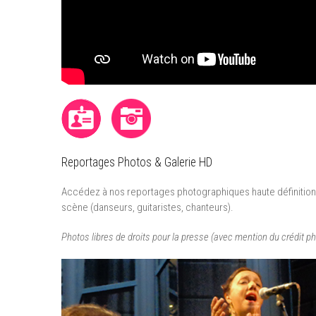
Reportages Photos & Galerie HD
Accédez à nos reportages photographiques haute définition illu
scène (danseurs, guitaristes, chanteurs).
Photos libres de droits pour la presse (avec mention du crédit ph