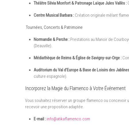
Théâtre Silvia Monfort & Patronage Laïque Jules Vallès :
C
Centre Musical Barbara :
Création originale mêlant flam
Tournées, Concerts & Patrimoine
Normandie & Perche :
Prestations au Manoir de Courboy
(Deauville).
Médiathèque de Reims & Église de Savigny-sur-Orge :
Conc
Auditorium du Val d’Europe & Base de Loisirs des Jablines
culture espagnole).
Incorporez la Magie du Flamenco à Votre Événement
Vous souhaitez réserver un groupe flamenco ou concevoir un
recevoir une proposition adaptée.
E-mail :
info@atikaflamenco.com